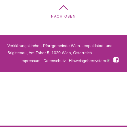
Filter hinzufügen
NACH OBEN
Verklärungskirche - Pfarrgemeinde Wien-Leopoldstadt und
Brigittenau, Am Tabor 5, 1020 Wien, Österreich
Fac
Impressum
Datenschutz
Hinweisgebersystem