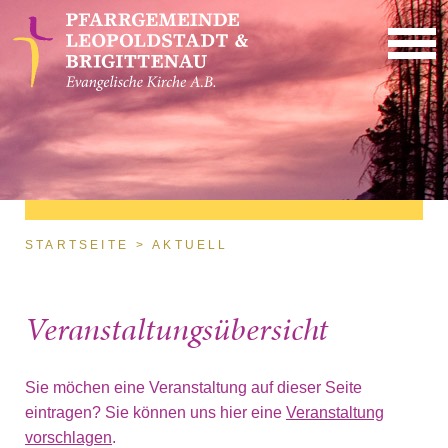
Direkt zum Inhalt
Sie sind hier
STARTSEITE
AKTUELL
Veranstaltungsübersicht
Sie möchen eine Veranstaltung auf dieser Seite
eintragen? Sie können uns hier eine
Veranstaltung
vorschlagen
.