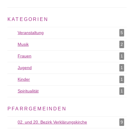
KATEGORIEN
Veranstaltung
Veranstaltung als Filter hinzufügen
5
Musik
Musik als Filter hinzufügen
2
Frauen
Frauen als Filter hinzufügen
1
Jugend
Jugend als Filter hinzufügen
1
Kinder
Kinder als Filter hinzufügen
1
Spiritualität
Spiritualität als Filter hinzufügen
1
PFARRGEMEINDEN
02. und 20. Bezirk Verklärungskirche
02. und 20. Bezirk
9
Verklärungskirche als