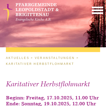
Direkt zum Inhalt
Sie sind hier
AKTUELLES
VERANSTALTUNGEN
KARITATIVER HERBSTFLOHMARKT
Karitativer Herbstflohmarkt
Beginn: Freitag, 17.10.2025, 11.00 Uhr
Ende: Sonntag, 19.10.2025, 12.00 Uhr