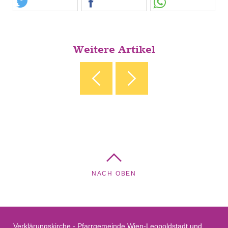
Weitere Artikel
‹ DAS WAR OSTERN AM TABOR
BASTEL-TIPP FÜR
OSTERN ›
NACH OBEN
Verklärungskirche - Pfarrgemeinde Wien-Leopoldstadt und