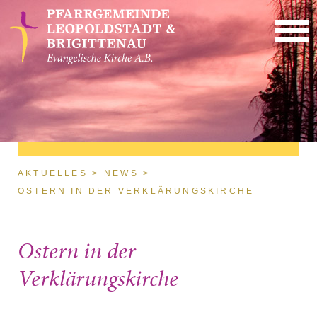
Direkt zum Inhalt
Sie sind hier
AKTUELLES
NEWS
OSTERN IN DER VERKLÄRUNGSKIRCHE
Ostern in der
Verklärungskirche