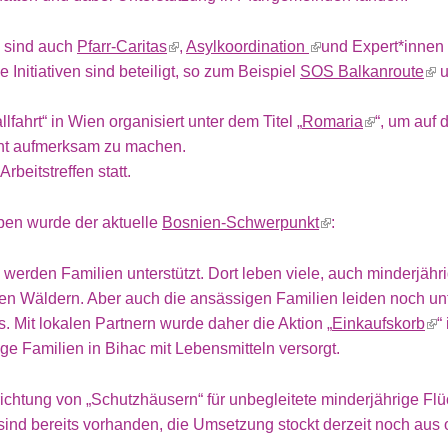
 sind auch
Pfarr-Caritas
,
Asylkoordination
und Expert*innen 
he Initiativen sind beteiligt, so zum Beispiel
SOS Balkanroute
u
lfahrt“ in Wien organisiert unter dem Titel „
Romaria
“, um auf 
ht aufmerksam zu machen.
rbeitstreffen statt.
en wurde der aktuelle
Bosnien-Schwerpunkt
:
 werden Familien unterstützt. Dort leben viele, auch minderjähri
den Wäldern. Aber auch die ansässigen Familien leiden noch u
 Mit lokalen Partnern wurde daher die Aktion „
Einkaufskorb
“
ge Familien in Bihac mit Lebensmitteln versorgt.
richtung von „Schutzhäusern“ für unbegleitete minderjährige Flüc
ind bereits vorhanden, die Umsetzung stockt derzeit noch aus 