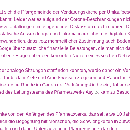
at sich die Pfarrgemeinde der Verklärungskirche per Umlaufbesc
kannt. Leider war es aufgrund der Corona-Beschränkungen nicht
nsverantaltungen mit eingehender Diskussion durchzuführen. 
postalische Aussendungen und
Informationen
über die digitalen
erwunderlich, dass trotz mehrheitlicher Zustimmung auch Beden
Sorge über zusätzliche finanzielle Belastungen, die man sich da
 offene Fragen über den konkreten Nutzen eines solchen Netz
eder analoge Sitzungen stattfinden konnten, wurde daher ein Ver
 Einblick in Ziele und Arbeitsweisen zu geben und Raum für D
eine kleine Runde im Garten der Verklärungskirche ein, Johanne
ied des Leitungsteams des
Pfarrnetzwerks Asyl
, kam zu Besuc
lte von den Anfängen des Pfarrnetzwerks, das seit etwa 10 Ja
urch die Begegnung mit Menschen, die Schwierigkeiten in auf
hatten und dabei Unterstützung in Pfarrgemeinden fanden.