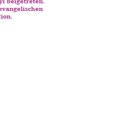
 beigetreten.
 evangelischen
ion.