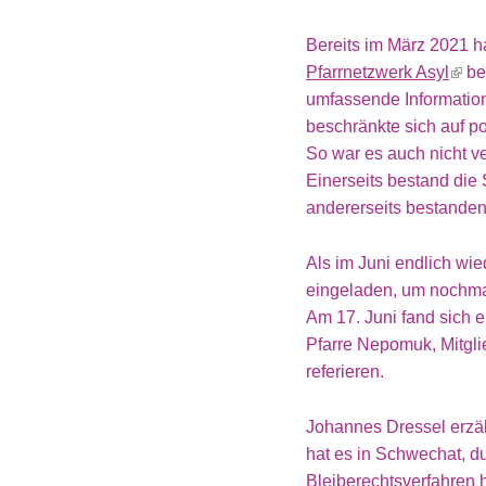
Bereits im März 2021 h
Pfarrnetzwerk Asyl
be
umfassende Informatio
beschränkte sich auf 
So war es auch nicht v
Einerseits bestand die 
andererseits bestanden
Als im Juni endlich wi
eingeladen, um nochmal
Am 17. Juni fand sich 
Pfarre Nepomuk, Mitgl
referieren.
Johannes Dressel erzäh
hat es in Schwechat, d
Bleiberechtsverfahren 