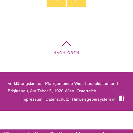
NACH OBEN
Verklärungskirche - Pfarrgemeinde Wien-Leopoldstadt und
Brigittenau, Am Tabor 5, 1020 Wien, Österreich
Fac
Impressum
Datenschutz
Hinweisgebersystem