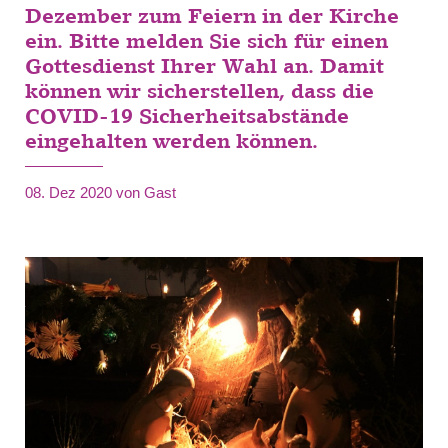
Dezember zum Feiern in der Kirche
ein. Bitte melden Sie sich für einen
Gottesdienst Ihrer Wahl an. Damit
können wir sicherstellen, dass die
COVID-19 Sicherheitsabstände
eingehalten werden können.
08. Dez 2020
von Gast