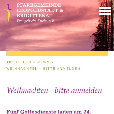
Direkt zum Inhalt
Sie sind hier
AKTUELLES
NEWS
WEIHNACHTEN - BITTE ANMELDEN
Weihnachten - bitte anmelden
Fünf Gottesdienste laden am 24.