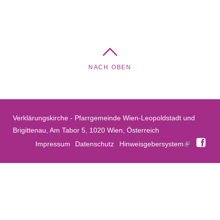
NACH OBEN
Verklärungskirche - Pfarrgemeinde Wien-Leopoldstadt und
Brigittenau, Am Tabor 5, 1020 Wien, Österreich
Fac
Impressum
Datenschutz
Hinweisgebersystem