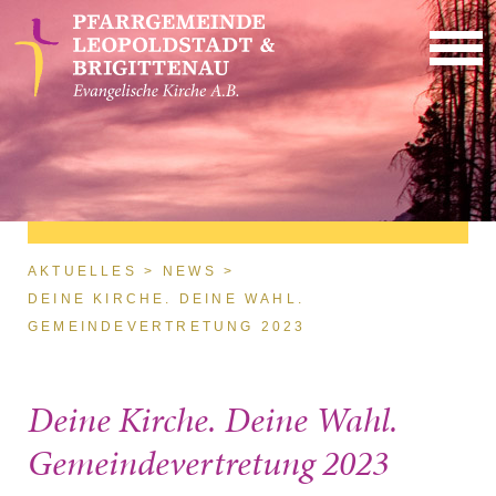
Direkt zum Inhalt
Sie sind hier
AKTUELLES
NEWS
DEINE KIRCHE. DEINE WAHL.
GEMEINDEVERTRETUNG 2023
Deine Kirche. Deine Wahl.
Gemeindevertretung 2023