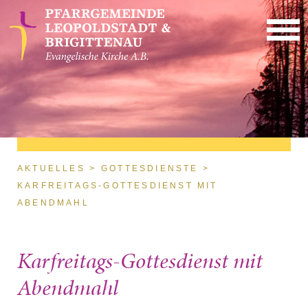
Direkt zum Inhalt
Sie sind hier
AKTUELLES
GOTTESDIENSTE
KARFREITAGS-GOTTESDIENST MIT
ABENDMAHL
Karfreitags-Gottesdienst mit
Abendmahl