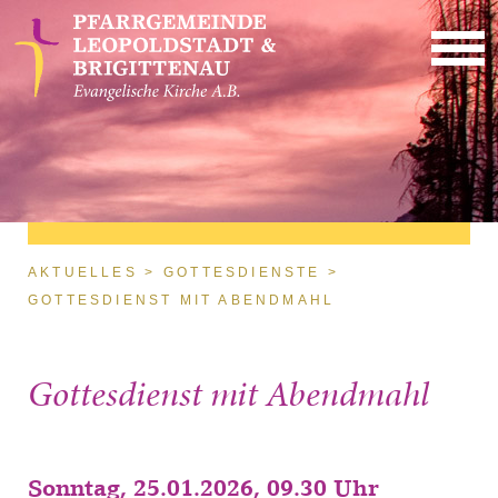
Direkt zum Inhalt
Sie sind hier
AKTUELLES
GOTTESDIENSTE
GOTTESDIENST MIT ABENDMAHL
Gottesdienst mit Abendmahl
Sonntag, 25.01.2026, 09.30 Uhr