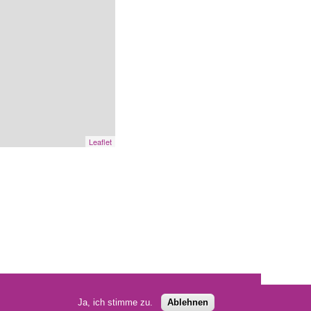
Leaflet
Facebook
Impressum
Datenschutz
Hinweisgebersystem
Ja, ich stimme zu.
Ablehnen