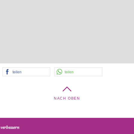
teilen
teilen
NACH OBEN
verbessern
nd Brigittenau, Am Tabor 5, 1020 Wien, Österreich