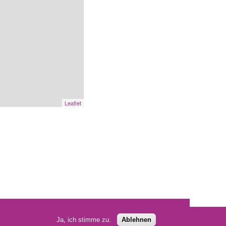
Leaflet
Facebook
Impressum
Datenschutz
Hinweisgebersystem
Ja, ich stimme zu.
Ablehnen