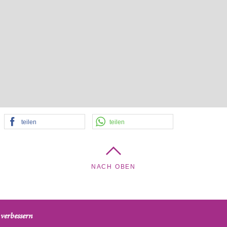
teilen
teilen
NACH OBEN
verbessern
nd Brigittenau, Am Tabor 5, 1020 Wien, Österreich