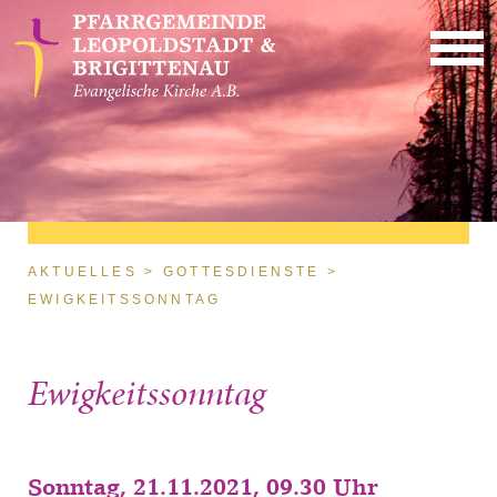
Direkt zum Inhalt
Sie sind hier
AKTUELLES
GOTTESDIENSTE
EWIGKEITSSONNTAG
Ewigkeitssonntag
Sonntag, 21.11.2021, 09.30 Uhr