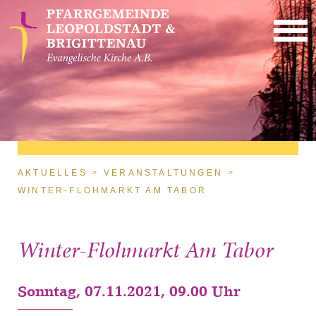
Direkt zum Inhalt
Sie sind hier
AKTUELLES
VERANSTALTUNGEN
WINTER-FLOHMARKT AM TABOR
Winter-Flohmarkt Am Tabor
Sonntag, 07.11.2021, 09.00 Uhr