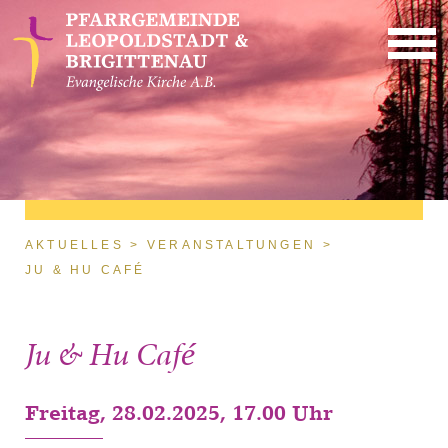
Direkt zum Inhalt
Sie sind hier
AKTUELLES
VERANSTALTUNGEN
JU & HU CAFÉ
Ju & Hu Café
Freitag, 28.02.2025, 17.00 Uhr