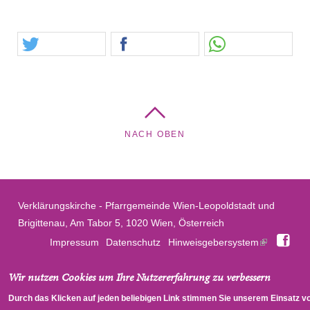
NACH OBEN
Verklärungskirche - Pfarrgemeinde Wien-Leopoldstadt und
Brigittenau, Am Tabor 5, 1020 Wien, Österreich
Fac
Impressum
Datenschutz
Hinweisgebersystem
Wir nutzen Cookies um Ihre Nutzererfahrung zu verbessern
Durch das Klicken auf jeden beliebigen Link stimmen Sie unserem Einsatz v