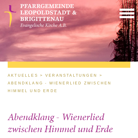
Direkt zum Inhalt
Sie sind hier
AKTUELLES
VERANSTALTUNGEN
ABENDKLANG - WIENERLIED ZWISCHEN
HIMMEL UND ERDE
Abendklang - Wienerlied
zwischen Himmel und Erde